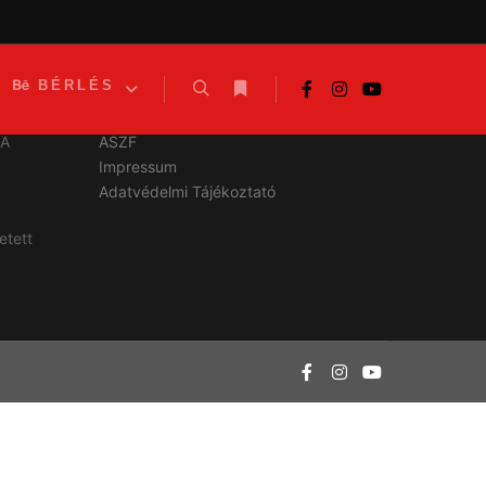
BÉRLÉS
Linkek
/A
ASZF
Impressum
Adatvédelmi Tájékoztató
etett