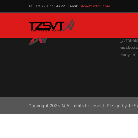
Tel: +36 70 7704422 · Email:
info@tzsvtav.com
TZSVT
„A tökél
eszközz
Fény bér
Copyright 2025 © All rights Reserved. Design by TZ